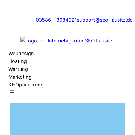
Zum
Inhalt
03586 – 3684921
support@seo-lausitz.de
springen
Webdesign
Hosting
Wartung
Marketing
KI-Optimierung