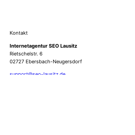
Kontakt
Internetagentur SEO Lausitz
Rietschelstr. 6
02727 Ebersbach-Neugersdorf
support@seo-lausitz.de
03586 – 3684921
Leistungen
Webdesign
KI-Optimierung
Suchmaschinen­optimierung