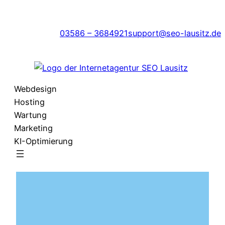
Zum
Inhalt
03586 – 3684921
support@seo-lausitz.de
springen
Webdesign
Hosting
Wartung
Marketing
KI-Optimierung