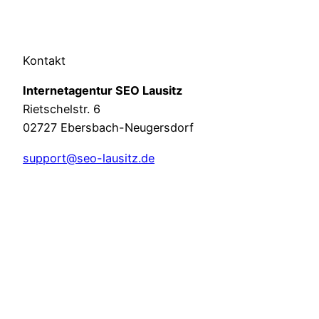
Kontakt
Internetagentur SEO Lausitz
Rietschelstr. 6
02727 Ebersbach-Neugersdorf
support@seo-lausitz.de
03586 – 3684921
Leistungen
Webdesign
KI-Optimierung
Suchmaschinen­optimierung
Hosting