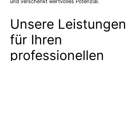
und verschenkt wertvolles Potenzial.
Unsere Leistungen
für Ihren
professionellen
Auftritt
Wir unterstützen Unternehmen dabei, ihre
Außendarstellung individuell und wirkungsvoll zu
gestalten. Dazu gehören unter anderem:
Gestaltung von Flyern und Faltblättern
Professionelle Visitenkarten
Broschüren und Kataloge